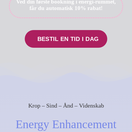
Ved din første bookning i energi-rummet,
får du automatisk 10% rabat!
Min konto
Cart
BESTIL EN TID I DAG
Krop – Sind – Ånd – Videnskab
Energy Enhancement