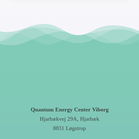
Quantum Energy Center Viborg
Hjarbækvej 29A, Hjarbæk
8831 Løgstrup