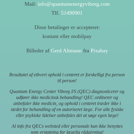
Mail:
info@quantumenergyviborg.com
Tlf.
51490901
Disse betalinger er accepteret:
kontant eller mobilpay
Billeder af
Gerd Altmann
fra
Pixabay
Resultatet af ethvert ophold i centeret er forskelligt fra person
til person!
Quantum Energy Center Viborg I/S (QEC) diagnosticerer og
udfører ikke medicinsk behandling! QEC ordinerer og
anbefaler ikke medicin, og ophold i centeret træder ikke i
stedet for behandling af en autoriseret læge. For alle fysiske
eller psykiske lidelser anbefales det at søge egen læge!
Al info fra QECs websted eller personale kan ikke benyttes
som erstatning for lægelig rådgivning!