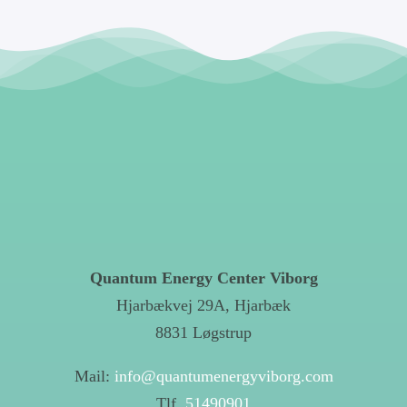
Quantum Energy Center Viborg
Hjarbækvej 29A, Hjarbæk
8831 Løgstrup
Mail:
info@quantumenergyviborg.com
Tlf.
51490901