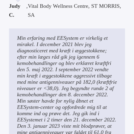
Judy
,
Vital Body Wellness Centre, ST MORRIS,
C.
SA
Min erfaring med EESystem er virkelig et
mirakel. I december 2021 blev jeg
diagnosticeret med kræft i æggestokkene;
efter min læges råd gik jeg igennem 6
kemobehandlinger og blev erklæret kræftfri
den 5. maj 2022. I september 2022 vendte
min kræft i æggestokkene aggressivt tilbage
med mine antigenniveauer på 182,0 (kræftfrie
niveauer er <38,0). Jeg begyndte runde 2 af
kemobehandlinger den 8. december 2022.
Min søster havde for nylig åbnet et
EESystem-center og opfordrede mig til at
komme ind og prøve det. Jeg gik ind i
EESystemet i 2 timer den 21. december 2022.
Den 3. januar 2023 viste mit blodprøver, at
mine antigenniveauer var faldet til 61,0 fra