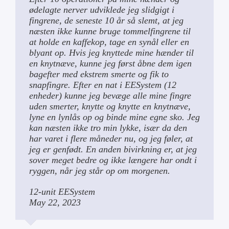
ødelagte nerver udviklede jeg slidgigt i
fingrene, de seneste 10 år så slemt, at jeg
næsten ikke kunne bruge tommelfingrene til
at holde en kaffekop, tage en synål eller en
blyant op. Hvis jeg knyttede mine hænder til
en knytnæve, kunne jeg først åbne dem igen
bagefter med ekstrem smerte og fik to
snapfingre. Efter en nat i EESystem (12
enheder) kunne jeg bevæge alle mine fingre
uden smerter, knytte og knytte en knytnæve,
lyne en lynlås op og binde mine egne sko. Jeg
kan næsten ikke tro min lykke, især da den
har varet i flere måneder nu, og jeg føler, at
jeg er genfødt. En anden bivirkning er, at jeg
sover meget bedre og ikke længere har ondt i
ryggen, når jeg står op om morgenen.
12-unit EESystem
May 22, 2023