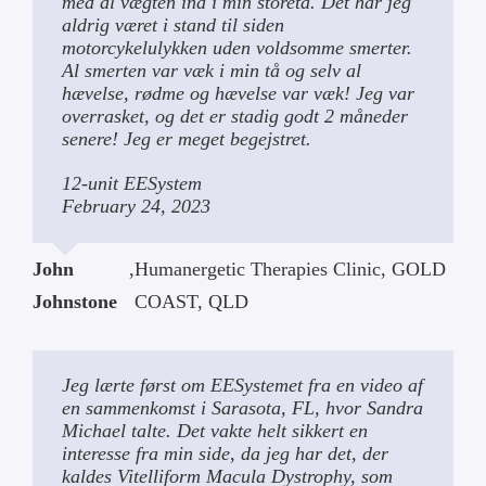
med al vægten ind i min storetå. Det har jeg
aldrig været i stand til siden
motorcykelulykken uden voldsomme smerter.
Al smerten var væk i min tå og selv al
hævelse, rødme og hævelse var væk! Jeg var
overrasket, og det er stadig godt 2 måneder
senere! Jeg er meget begejstret.
12-unit EESystem
February 24, 2023
John
,
Humanergetic Therapies Clinic, GOLD
Johnstone
COAST, QLD
Jeg lærte først om EESystemet fra en video af
en sammenkomst i Sarasota, FL, hvor Sandra
Michael talte. Det vakte helt sikkert en
interesse fra min side, da jeg har det, der
kaldes Vitelliform Macula Dystrophy, som