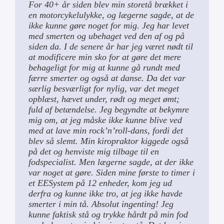
For 40+ år siden blev min storetå brækket i
en motorcykelulykke, og lægerne sagde, at de
ikke kunne gøre noget for mig. Jeg har levet
med smerten og ubehaget ved den af og på
siden da. I de senere år har jeg været nødt til
at modificere min sko for at gøre det mere
behageligt for mig at kunne gå rundt med
færre smerter og også at danse. Da det var
særlig besværligt for nylig, var det meget
opblæst, hævet under, rødt og meget ømt;
fuld af betændelse. Jeg begyndte at bekymre
mig om, at jeg måske ikke kunne blive ved
med at lave min rock’n’roll-dans, fordi det
blev så slemt. Min kiropraktor kiggede også
på det og henviste mig tilbage til en
fodspecialist. Men lægerne sagde, at der ikke
var noget at gøre. Siden mine første to timer i
et EESystem på 12 enheder, kom jeg ud
derfra og kunne ikke tro, at jeg ikke havde
smerter i min tå. Absolut ingenting! Jeg
kunne faktisk stå og trykke hårdt på min fod