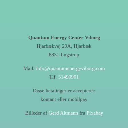
Quantum Energy Center Viborg
Hjarbækvej 29A, Hjarbæk
8831 Løgstrup
Mail:
info@quantumenergyviborg.com
Tlf.
51490901
Disse betalinger er accepteret:
kontant eller mobilpay
Billeder af
Gerd Altmann
fra
Pixabay