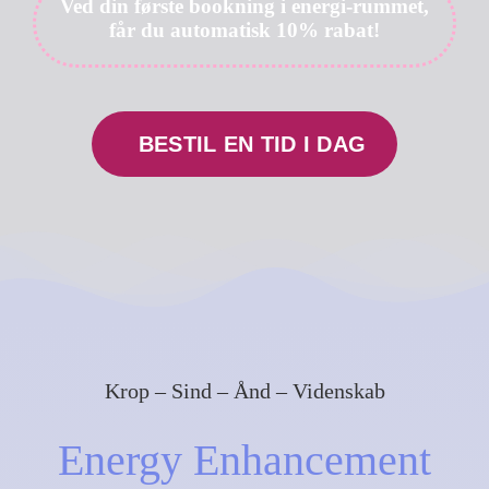
Ved din første bookning i energi-rummet,
får du automatisk 10% rabat!
Min konto
Cart
BESTIL EN TID I DAG
Krop – Sind – Ånd – Videnskab
Energy Enhancement